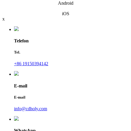
Android
iOS
x
Telefon
Tel.
+86 19150394142
E-mail
E-mail
info@cdholy.com
WhatsApp