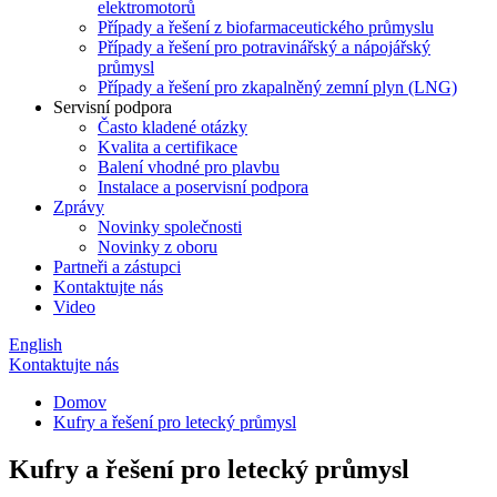
elektromotorů
Případy a řešení z biofarmaceutického průmyslu
Případy a řešení pro potravinářský a nápojářský
průmysl
Případy a řešení pro zkapalněný zemní plyn (LNG)
Servisní podpora
Často kladené otázky
Kvalita a certifikace
Balení vhodné pro plavbu
Instalace a poservisní podpora
Zprávy
Novinky společnosti
Novinky z oboru
Partneři a zástupci
Kontaktujte nás
Video
English
Kontaktujte nás
Domov
Kufry a řešení pro letecký průmysl
Kufry a řešení pro letecký průmysl