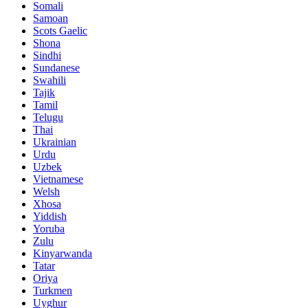
Somali
Samoan
Scots Gaelic
Shona
Sindhi
Sundanese
Swahili
Tajik
Tamil
Telugu
Thai
Ukrainian
Urdu
Uzbek
Vietnamese
Welsh
Xhosa
Yiddish
Yoruba
Zulu
Kinyarwanda
Tatar
Oriya
Turkmen
Uyghur