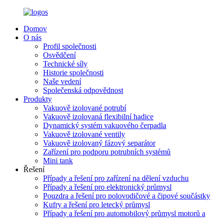
Domov
O nás
Profil společnosti
Osvědčení
Technické síly
Historie společnosti
Naše vedení
Společenská odpovědnost
Produkty
Vakuově izolované potrubí
Vakuově izolovaná flexibilní hadice
Dynamický systém vakuového čerpadla
Vakuově izolované ventily
Vakuově izolovaný fázový separátor
Zařízení pro podporu potrubních systémů
Mini tank
Řešení
Případy a řešení pro zařízení na dělení vzduchu
Případy a řešení pro elektronický průmysl
Pouzdra a řešení pro polovodičové a čipové součástky
Kufry a řešení pro letecký průmysl
Případy a řešení pro automobilový průmysl motorů a