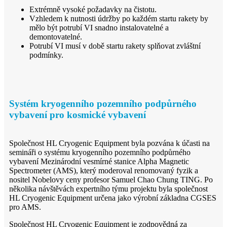
Extrémně vysoké požadavky na čistotu.
Vzhledem k nutnosti údržby po každém startu rakety by
mělo být potrubí VI snadno instalovatelné a
demontovatelné.
Potrubí VI musí v době startu rakety splňovat zvláštní
podmínky.
Systém kryogenního pozemního podpůrného
vybavení pro kosmické vybavení
Společnost HL Cryogenic Equipment byla pozvána k účasti na
semináři o systému kryogenního pozemního podpůrného
vybavení Mezinárodní vesmírné stanice Alpha Magnetic
Spectrometer (AMS), který moderoval renomovaný fyzik a
nositel Nobelovy ceny profesor Samuel Chao Chung TING. Po
několika návštěvách expertního týmu projektu byla společnost
HL Cryogenic Equipment určena jako výrobní základna CGSES
pro AMS.
Společnost HL Cryogenic Equipment je zodpovědná za