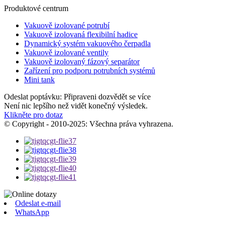
Produktové centrum
Vakuově izolované potrubí
Vakuově izolovaná flexibilní hadice
Dynamický systém vakuového čerpadla
Vakuově izolované ventily
Vakuově izolovaný fázový separátor
Zařízení pro podporu potrubních systémů
Mini tank
Odeslat poptávku: Připraveni dozvědět se více
Není nic lepšího než vidět konečný výsledek.
Klikněte pro dotaz
© Copyright - 2010-2025: Všechna práva vyhrazena.
Odeslat e-mail
WhatsApp