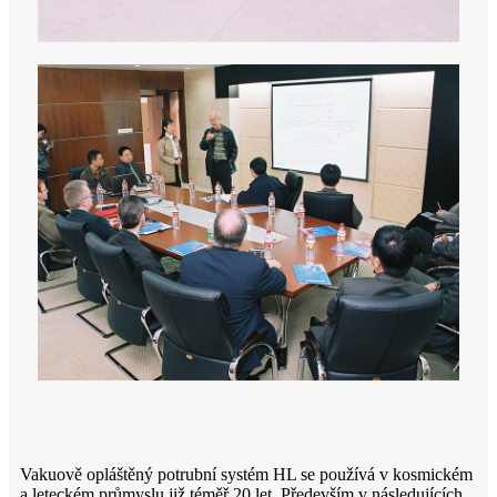
Vakuově opláštěný potrubní systém HL se používá v kosmickém
a leteckém průmyslu již téměř 20 let. Především v následujících