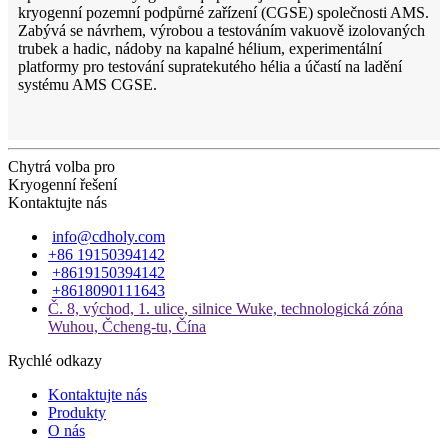
kryogenní pozemní podpůrné zařízení (CGSE) společnosti AMS.
Zabývá se návrhem, výrobou a testováním vakuově izolovaných
trubek a hadic, nádoby na kapalné hélium, experimentální
platformy pro testování supratekutého hélia a účastí na ladění
systému AMS CGSE.
Chytrá volba pro
Kryogenní řešení
Kontaktujte nás
info@cdholy.com
+86 19150394142
+8619150394142
+8618090111643
Č. 8, východ, 1. ulice, silnice Wuke, technologická zóna
Wuhou, Čcheng-tu, Čína
Rychlé odkazy
Kontaktujte nás
Produkty
O nás