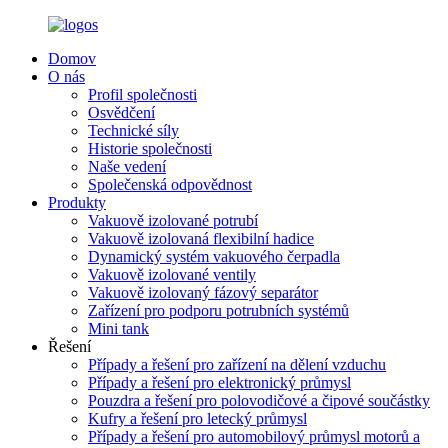
Domov
O nás
Profil společnosti
Osvědčení
Technické síly
Historie společnosti
Naše vedení
Společenská odpovědnost
Produkty
Vakuově izolované potrubí
Vakuově izolovaná flexibilní hadice
Dynamický systém vakuového čerpadla
Vakuově izolované ventily
Vakuově izolovaný fázový separátor
Zařízení pro podporu potrubních systémů
Mini tank
Řešení
Případy a řešení pro zařízení na dělení vzduchu
Případy a řešení pro elektronický průmysl
Pouzdra a řešení pro polovodičové a čipové součástky
Kufry a řešení pro letecký průmysl
Případy a řešení pro automobilový průmysl motorů a