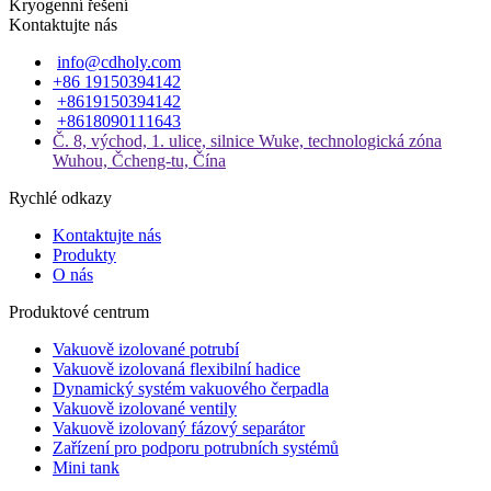
Kryogenní řešení
Kontaktujte nás
info@cdholy.com
+86 19150394142
+8619150394142
+8618090111643
Č. 8, východ, 1. ulice, silnice Wuke, technologická zóna
Wuhou, Čcheng-tu, Čína
Rychlé odkazy
Kontaktujte nás
Produkty
O nás
Produktové centrum
Vakuově izolované potrubí
Vakuově izolovaná flexibilní hadice
Dynamický systém vakuového čerpadla
Vakuově izolované ventily
Vakuově izolovaný fázový separátor
Zařízení pro podporu potrubních systémů
Mini tank