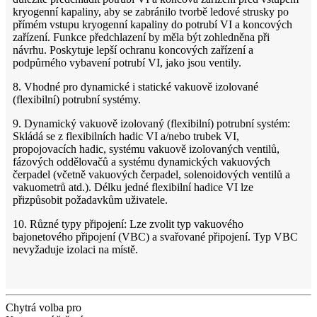
kryogenní kapaliny, aby se zabránilo tvorbě ledové strusky po
přímém vstupu kryogenní kapaliny do potrubí VI a koncových
zařízení. Funkce předchlazení by měla být zohledněna při
návrhu. Poskytuje lepší ochranu koncových zařízení a
podpůrného vybavení potrubí VI, jako jsou ventily.
8. Vhodné pro dynamické i statické vakuově izolované
(flexibilní) potrubní systémy.
9. Dynamický vakuově izolovaný (flexibilní) potrubní systém:
Skládá se z flexibilních hadic VI a/nebo trubek VI,
propojovacích hadic, systému vakuově izolovaných ventilů,
fázových oddělovačů a systému dynamických vakuových
čerpadel (včetně vakuových čerpadel, solenoidových ventilů a
vakuometrů atd.). Délku jedné flexibilní hadice VI lze
přizpůsobit požadavkům uživatele.
10. Různé typy připojení: Lze zvolit typ vakuového
bajonetového připojení (VBC) a svařované připojení. Typ VBC
nevyžaduje izolaci na místě.
Chytrá volba pro