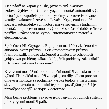
Žlab/nádrž na kapalný dusík, (dynamický) vakuově
izolovaný
()
Flexibilní
）
Pro kryogenní montáž automobilových
motorů jsou zapotřebí potrubní systémy, vakuově izolované
ventily a vakuové fázové oddělovače. Kryogenní montáž
součástí automobilových motorů má ve srovnání s tradičním
montážním procesem mnoho výhod. V současné době se široce
používá v závodech na výrobu automobilových motorů a
elektromotorů.
Společnost HL Cryogenic Equipment má 15 let zkušeností v
automobilovém průmyslu a elektromotorovém průmyslu.
Nashromáždila mnoho zkušeností a znalostí se schopností
„objevovat problémy zákazníků“, „řešit problémy zákazníků“ a
„zlepšovat zákaznické systémy“.
Kryogenní montáž má oproti tradiční montáži za tepla mnoho
výhod. Při tradiční montáži za tepla jsou díly během procesu
ohřevu a montáže za podmínek vysoké teploty v nestabilním
stavu. Po návratu na normální teplotu a pozdějším použití je
pravděpodobnější, že dojde k deformaci.
Mezi běžné problémy vakuově izolovaných potrubních systémů
při kryogenní montáži patří: