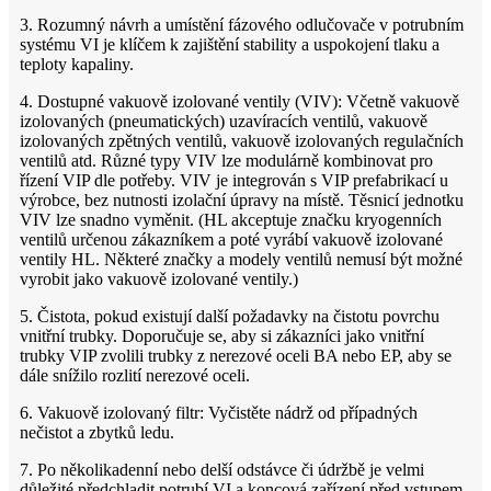
3. Rozumný návrh a umístění fázového odlučovače v potrubním
systému VI je klíčem k zajištění stability a uspokojení tlaku a
teploty kapaliny.
4. Dostupné vakuově izolované ventily (VIV): Včetně vakuově
izolovaných (pneumatických) uzavíracích ventilů, vakuově
izolovaných zpětných ventilů, vakuově izolovaných regulačních
ventilů atd. Různé typy VIV lze modulárně kombinovat pro
řízení VIP dle potřeby. VIV je integrován s VIP prefabrikací u
výrobce, bez nutnosti izolační úpravy na místě. Těsnicí jednotku
VIV lze snadno vyměnit. (HL akceptuje značku kryogenních
ventilů určenou zákazníkem a poté vyrábí vakuově izolované
ventily HL. Některé značky a modely ventilů nemusí být možné
vyrobit jako vakuově izolované ventily.)
5. Čistota, pokud existují další požadavky na čistotu povrchu
vnitřní trubky. Doporučuje se, aby si zákazníci jako vnitřní
trubky VIP zvolili trubky z nerezové oceli BA nebo EP, aby se
dále snížilo rozlití nerezové oceli.
6. Vakuově izolovaný filtr: Vyčistěte nádrž od případných
nečistot a zbytků ledu.
7. Po několikadenní nebo delší odstávce či údržbě je velmi
důležité předchladit potrubí VI a koncová zařízení před vstupem