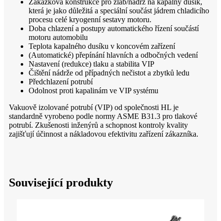
Zakázková konstrukce pro žlab/nádrž na kapalný dusík,
která je jako důležitá a speciální součást jádrem chladicího
procesu celé kryogenní sestavy motoru.
Doba chlazení a postupy automatického řízení součástí
motoru automobilu
Teplota kapalného dusíku v koncovém zařízení
(Automatické) přepínání hlavních a odbočných vedení
Nastavení (redukce) tlaku a stabilita VIP
Čištění nádrže od případných nečistot a zbytků ledu
Předchlazení potrubí
Odolnost proti kapalinám ve VIP systému
Vakuově izolované potrubí (VIP) od společnosti HL je
standardně vyrobeno podle normy ASME B31.3 pro tlakové
potrubí. Zkušenosti inženýrů a schopnost kontroly kvality
zajišťují účinnost a nákladovou efektivitu zařízení zákazníka.
Související produkty