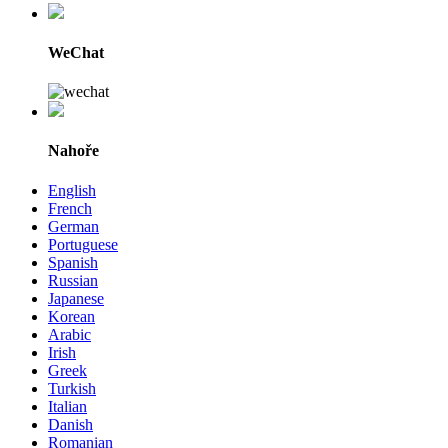
WeChat
Nahoře
English
French
German
Portuguese
Spanish
Russian
Japanese
Korean
Arabic
Irish
Greek
Turkish
Italian
Danish
Romanian