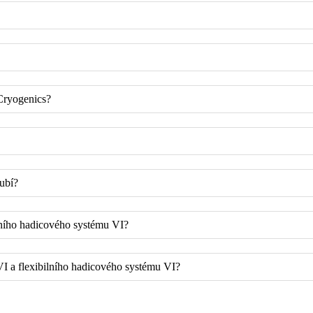
Cryogenics?
rubí?
ilního hadicového systému VI?
I a flexibilního hadicového systému VI?