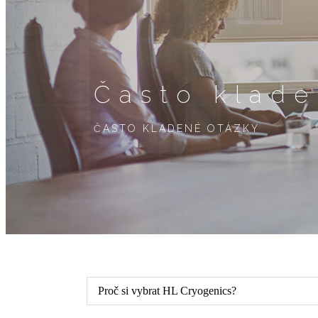
Často klade
ČASTO KLADENÉ OTÁZKY
Proč si vybrat HL Cryogenics?