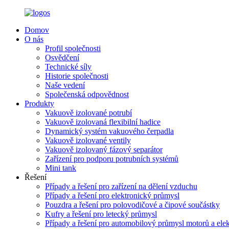
Domov
O nás
Profil společnosti
Osvědčení
Technické síly
Historie společnosti
Naše vedení
Společenská odpovědnost
Produkty
Vakuově izolované potrubí
Vakuově izolovaná flexibilní hadice
Dynamický systém vakuového čerpadla
Vakuově izolované ventily
Vakuově izolovaný fázový separátor
Zařízení pro podporu potrubních systémů
Mini tank
Řešení
Případy a řešení pro zařízení na dělení vzduchu
Případy a řešení pro elektronický průmysl
Pouzdra a řešení pro polovodičové a čipové součástky
Kufry a řešení pro letecký průmysl
Případy a řešení pro automobilový průmysl motorů a ele