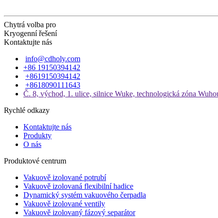
Chytrá volba pro
Kryogenní řešení
Kontaktujte nás
info@cdholy.com
+86 19150394142
+8619150394142
+8618090111643
Č. 8, východ, 1. ulice, silnice Wuke, technologická zóna Wuho
Rychlé odkazy
Kontaktujte nás
Produkty
O nás
Produktové centrum
Vakuově izolované potrubí
Vakuově izolovaná flexibilní hadice
Dynamický systém vakuového čerpadla
Vakuově izolované ventily
Vakuově izolovaný fázový separátor