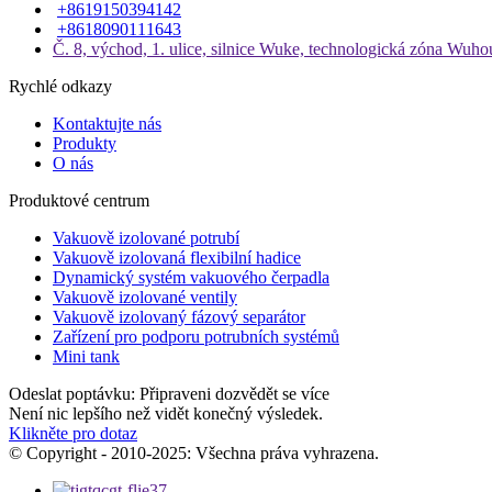
+8619150394142
+8618090111643
Č. 8, východ, 1. ulice, silnice Wuke, technologická zóna Wuho
Rychlé odkazy
Kontaktujte nás
Produkty
O nás
Produktové centrum
Vakuově izolované potrubí
Vakuově izolovaná flexibilní hadice
Dynamický systém vakuového čerpadla
Vakuově izolované ventily
Vakuově izolovaný fázový separátor
Zařízení pro podporu potrubních systémů
Mini tank
Odeslat poptávku: Připraveni dozvědět se více
Není nic lepšího než vidět konečný výsledek.
Klikněte pro dotaz
© Copyright - 2010-2025: Všechna práva vyhrazena.