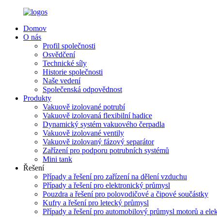
Domov
O nás
Profil společnosti
Osvědčení
Technické síly
Historie společnosti
Naše vedení
Společenská odpovědnost
Produkty
Vakuově izolované potrubí
Vakuově izolovaná flexibilní hadice
Dynamický systém vakuového čerpadla
Vakuově izolované ventily
Vakuově izolovaný fázový separátor
Zařízení pro podporu potrubních systémů
Mini tank
Řešení
Případy a řešení pro zařízení na dělení vzduchu
Případy a řešení pro elektronický průmysl
Pouzdra a řešení pro polovodičové a čipové součástky
Kufry a řešení pro letecký průmysl
Případy a řešení pro automobilový průmysl motorů a ele