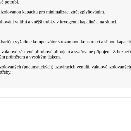
é potrubí.
zolovanou kapacitu pro minimalizaci ztrát zplyňováním.
hování vnitřní a vnější trubky v kryogenní kapalině a na slunci.
64 barů) a vyžaduje kompenzátor s rozumnou konstrukcí a silnou kapaci
ní, vakuové zásuvné přírubové připojení a svařované připojení. Z bezp
elkým průměrem a vysokým tlakem.
olovaných (pneumatických) uzavíracích ventilů, vakuově izolovaných z
třeby.