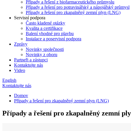
Případy a řešení z biofarmaceutického průmyslu
Případy a řešení pro potravinářský a nápojářský průmysl
Případy a řešení pro zkapalněný zemní plyn (LNG)
Servisní podpora
Často kladené otázky
Kvalita a certifikace
Balení vhodné pro plavbu
Instalace a poservisní podpora
Zprávy
Novinky společnosti
Novinky z oboru
Partneři a zástupci
Kontaktujte nás
Video
English
Kontaktujte nás
Domov
Případy a řešení pro zkapalněný zemní plyn (LNG)
Případy a řešení pro zkapalněný zemní pl