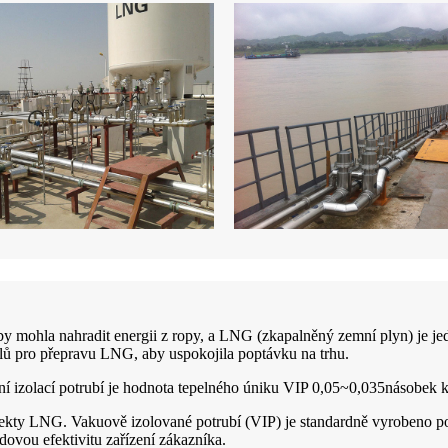
rá by mohla nahradit energii z ropy, a LNG (zkapalněný zemní plyn) je 
ilů pro přepravu LNG, aby uspokojila poptávku na trhu.
í izolací potrubí je hodnota tepelného úniku VIP 0,05~0,035násobek k
jekty LNG. Vakuově izolované potrubí (VIP) je standardně vyrobeno 
adovou efektivitu zařízení zákazníka.