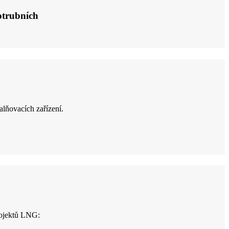
otrubních
alňovacích zařízení.
rojektů LNG: