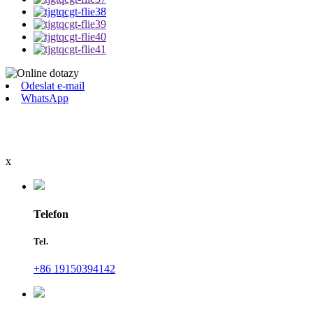
Odeslat e-mail
WhatsApp
x
Telefon
Tel.
+86 19150394142