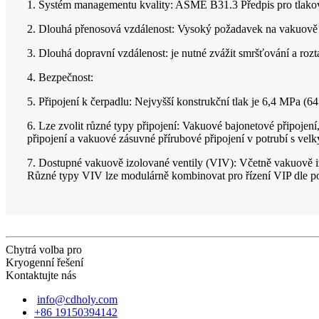
1. Systém managementu kvality: ASME B31.3 Předpis pro tlakov
2. Dlouhá přenosová vzdálenost: Vysoký požadavek na vakuově i
3. Dlouhá dopravní vzdálenost: je nutné zvážit smršťování a rozta
4. Bezpečnost:
5. Připojení k čerpadlu: Nejvyšší konstrukční tlak je 6,4 MPa (
6. Lze zvolit různé typy připojení: Vakuové bajonetové připoje
připojení a vakuové zásuvné přírubové připojení v potrubí s v
7. Dostupné vakuově izolované ventily (VIV): Včetně vakuově iz
Různé typy VIV lze modulárně kombinovat pro řízení VIP dle po
Chytrá volba pro
Kryogenní řešení
Kontaktujte nás
info@cdholy.com
+86 19150394142