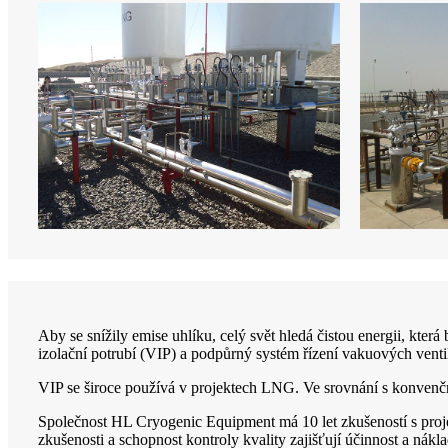
Aby se snížily emise uhlíku, celý svět hledá čistou energii, kte
izolační potrubí (VIP) a podpůrný systém řízení vakuových vent
VIP se široce používá v projektech LNG. Ve srovnání s konvenčn
Společnost HL Cryogenic Equipment má 10 let zkušeností s pro
zkušenosti a schopnost kontroly kvality zajišťují účinnost a nákl