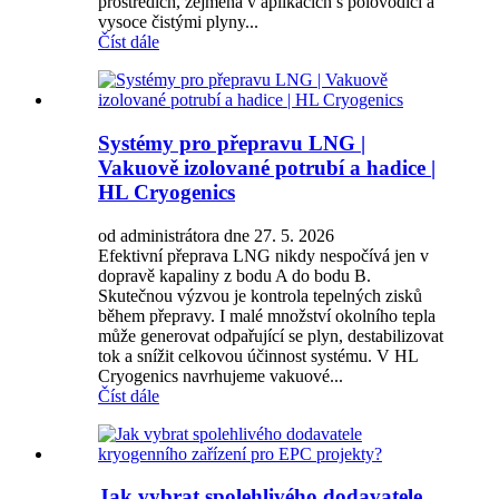
prostředích, zejména v aplikacích s polovodiči a
vysoce čistými plyny...
Číst dále
Systémy pro přepravu LNG |
Vakuově izolované potrubí a hadice |
HL Cryogenics
od administrátora dne 27. 5. 2026
Efektivní přeprava LNG nikdy nespočívá jen v
dopravě kapaliny z bodu A do bodu B.
Skutečnou výzvou je kontrola tepelných zisků
během přepravy. I malé množství okolního tepla
může generovat odpařující se plyn, destabilizovat
tok a snížit celkovou účinnost systému. V HL
Cryogenics navrhujeme vakuové...
Číst dále
Jak vybrat spolehlivého dodavatele