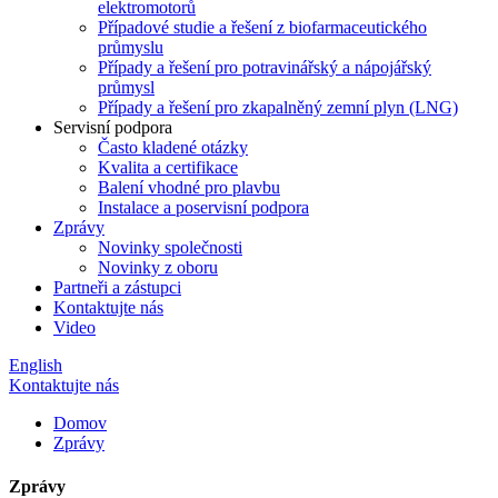
elektromotorů
Případové studie a řešení z biofarmaceutického
průmyslu
Případy a řešení pro potravinářský a nápojářský
průmysl
Případy a řešení pro zkapalněný zemní plyn (LNG)
Servisní podpora
Často kladené otázky
Kvalita a certifikace
Balení vhodné pro plavbu
Instalace a poservisní podpora
Zprávy
Novinky společnosti
Novinky z oboru
Partneři a zástupci
Kontaktujte nás
Video
English
Kontaktujte nás
Domov
Zprávy
Zprávy