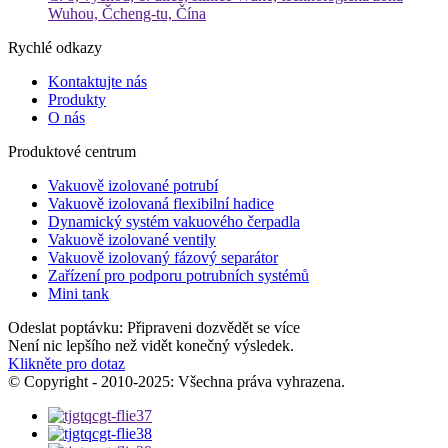
Wuhou, Čcheng-tu, Čína
Rychlé odkazy
Kontaktujte nás
Produkty
O nás
Produktové centrum
Vakuově izolované potrubí
Vakuově izolovaná flexibilní hadice
Dynamický systém vakuového čerpadla
Vakuově izolované ventily
Vakuově izolovaný fázový separátor
Zařízení pro podporu potrubních systémů
Mini tank
Odeslat poptávku: Připraveni dozvědět se více
Není nic lepšího než vidět konečný výsledek.
Klikněte pro dotaz
© Copyright - 2010-2025: Všechna práva vyhrazena.