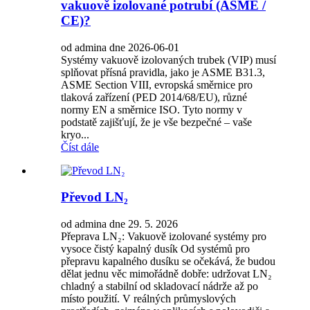
vakuově izolované potrubí (ASME /
CE)?
od admina dne 2026-06-01
Systémy vakuově izolovaných trubek (VIP) musí
splňovat přísná pravidla, jako je ASME B31.3,
ASME Section VIII, evropská směrnice pro
tlaková zařízení (PED 2014/68/EU), různé
normy EN a směrnice ISO. Tyto normy v
podstatě zajišťují, že je vše bezpečné – vaše
kryo...
Číst dále
Převod LN₂
od admina dne 29. 5. 2026
Přeprava LN₂: Vakuově izolované systémy pro
vysoce čistý kapalný dusík Od systémů pro
přepravu kapalného dusíku se očekává, že budou
dělat jednu věc mimořádně dobře: udržovat LN₂
chladný a stabilní od skladovací nádrže až po
místo použití. V reálných průmyslových