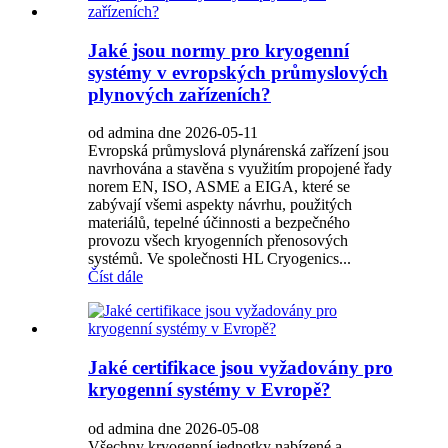
Jaké jsou normy pro kryogenní
systémy v evropských průmyslových
plynových zařízeních?
od admina dne 2026-05-11
Evropská průmyslová plynárenská zařízení jsou
navrhována a stavěna s využitím propojené řady
norem EN, ISO, ASME a EIGA, které se
zabývají všemi aspekty návrhu, použitých
materiálů, tepelné účinnosti a bezpečného
provozu všech kryogenních přenosových
systémů. Ve společnosti HL Cryogenics...
Číst dále
Jaké certifikace jsou vyžadovány pro
kryogenní systémy v Evropě?
od admina dne 2026-05-08
Všechny kryogenní jednotky nabízené a