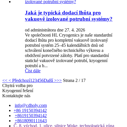
Jaká je typická dodací lhůta pro
vakuově izolované potrubní systémy?
od administrátora dne 27. 4. 2026
Ve společnosti HL Cryogenics je naše standardní
dodací lhůta pro kompletní vakuově izolovaný
potrubní systém 25–45 kalendářních dnů od
schválení konečného technického výkresu a
obdržení potvrzené zálohy. Platí pro standardní
statické vakuově izolované potrubí, kryogenní
potrubí a b...
Číst dále
<<
< Předchozí
1
2
3
4
5
6
Další >
>>
Strana 2 / 17
Chytrá volba pro
Kryogenní řešení
Kontaktujte nás
info@cdholy.com
+86 19150394142
+8619150394142
+8618090111643
Č. 8, východ, 1. ulice, silnice Wuke, technologická zóna