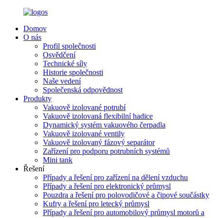
Domov
O nás
Profil společnosti
Osvědčení
Technické síly
Historie společnosti
Naše vedení
Společenská odpovědnost
Produkty
Vakuově izolované potrubí
Vakuově izolovaná flexibilní hadice
Dynamický systém vakuového čerpadla
Vakuově izolované ventily
Vakuově izolovaný fázový separátor
Zařízení pro podporu potrubních systémů
Mini tank
Řešení
Případy a řešení pro zařízení na dělení vzduchu
Případy a řešení pro elektronický průmysl
Pouzdra a řešení pro polovodičové a čipové součástky
Kufry a řešení pro letecký průmysl
Případy a řešení pro automobilový průmysl motorů a