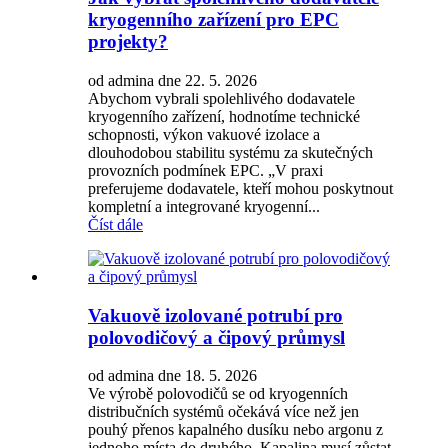
kryogenního zařízení pro EPC
projekty?
od admina dne 22. 5. 2026
Abychom vybrali spolehlivého dodavatele
kryogenního zařízení, hodnotíme technické
schopnosti, výkon vakuové izolace a
dlouhodobou stabilitu systému za skutečných
provozních podmínek EPC. „V praxi
preferujeme dodavatele, kteří mohou poskytnout
kompletní a integrované kryogenní...
Číst dále
Vakuově izolované potrubí pro
polovodičový a čipový průmysl
od admina dne 18. 5. 2026
Ve výrobě polovodičů se od kryogenních
distribučních systémů očekává více než jen
pouhý přenos kapalného dusíku nebo argonu z
jednoho místa do druhého. Kapalina musí zůstat