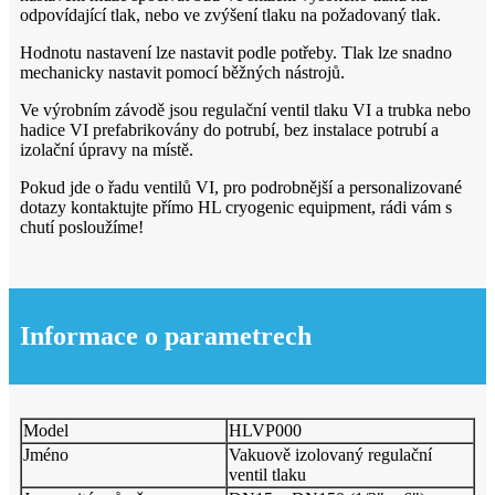
odpovídající tlak, nebo ve zvýšení tlaku na požadovaný tlak.
Hodnotu nastavení lze nastavit podle potřeby. Tlak lze snadno
mechanicky nastavit pomocí běžných nástrojů.
Ve výrobním závodě jsou regulační ventil tlaku VI a trubka nebo
hadice VI prefabrikovány do potrubí, bez instalace potrubí a
izolační úpravy na místě.
Pokud jde o řadu ventilů VI, pro podrobnější a personalizované
dotazy kontaktujte přímo HL cryogenic equipment, rádi vám s
chutí posloužíme!
Informace o parametrech
Model
HLVP000
Jméno
Vakuově izolovaný regulační
ventil tlaku