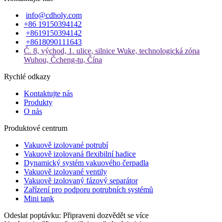
info@cdholy.com
+86 19150394142
+8619150394142
+8618090111643
Č. 8, východ, 1. ulice, silnice Wuke, technologická zóna
Wuhou, Čcheng-tu, Čína
Rychlé odkazy
Kontaktujte nás
Produkty
O nás
Produktové centrum
Vakuově izolované potrubí
Vakuově izolovaná flexibilní hadice
Dynamický systém vakuového čerpadla
Vakuově izolované ventily
Vakuově izolovaný fázový separátor
Zařízení pro podporu potrubních systémů
Mini tank
Odeslat poptávku: Připraveni dozvědět se více