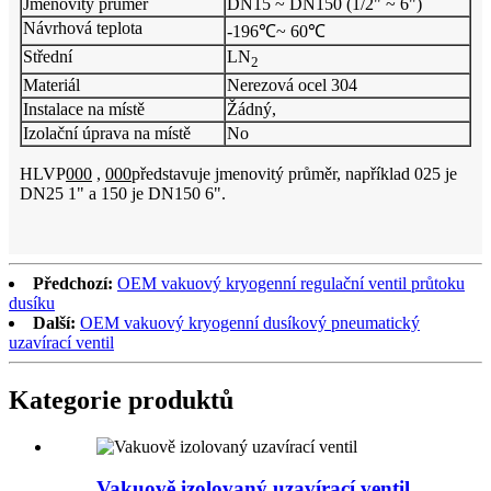
Jmenovitý průměr
DN15 ~ DN150 (1/2" ~ 6")
Návrhová teplota
-196℃~ 60℃
Střední
LN
2
Materiál
Nerezová ocel 304
Instalace na místě
Žádný,
Izolační úprava na místě
No
HLVP
000
,
000
představuje jmenovitý průměr, například 025 je
DN25 1" a 150 je DN150 6".
Předchozí:
OEM vakuový kryogenní regulační ventil průtoku
dusíku
Další:
OEM vakuový kryogenní dusíkový pneumatický
uzavírací ventil
Kategorie produktů
Vakuově izolovaný uzavírací ventil