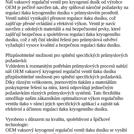
Náš vakuový regulační ventil pro kryogenní dusík od výrobce
OEM je pečlivě navržen tak, aby splňoval náročné požadavky na
regulaci tlaku kryogenního dusíku v průmyslovém prostředí.
Ventil nabízí vynikající přesnost regulace tlaku dusíku, což
zajišťuje přesné ovládání a efektivní výkon. Ventil je navíc
navržen z odolných materiálů a má bezpečnostní prvky, které
zajišťují bezpečnou a spolehlivou regulaci tlaku kryogenního
dusíku, což z něj činí ideální řešení pro průmyslová odvětví
vyžadující vysoce kvalitní a bezpečnou regulaci tlaku dusíku.
Přizpůsobitelné možnosti pro splnění specifických průmyslových
požadavků:
Vzhledem k rozmanitým potřebám průmyslových procesů nabízí
náš OEM vakuový kryogenní regulační ventil tlaku dusíku
přizpůsobitelné možnosti pro splnění specifických požadavků.
Díky různým velikostem, jmenovitým tlakům a materiálům
poskytujeme řešení na míru, která odpovídají jedinečným
požadavkům různých průmyslových systémů. Tato flexibilita
umožňuje našim zákazníkům optimalizovat výkon regulačního
ventilu tlaku v rámci jejich specifických aplikací a zajistit tak
efektivní a účinnou regulaci tlaku kryogenního dusíku.
Vyrobeno s důrazem na kvalitu, spolehlivost a špičkové
technologie:
OEM vakuový kryogenní regulační ventil tlaku dusíku se vyrábí