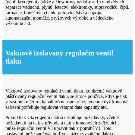
(např. kryogenní nádrže a Dewarovy nádoby atd.) v odvětvích
separace vzduchu, plynů, letectví, elektroniky, supravodičů, čipů,
farmacie, buněčných bank, potravinářství a nápojů,
automatizační montáže, pryžových výrobků a vědeckého
výzkumu atd.
Vakuově izolovaný regulační ventil
tlaku
Vakuově izolovaný regulační ventil tlaku, konkrétně vakuově
plášťovaný regulační ventil tlaku, se široce používá, když je tlak
v zásobníku (zdroj kapaliny) neuspokojivý a/nebo když koncové
zařízení potřebuje regulovat vstupní data kapaliny atd.
Pokud tlak v kryogenní nádrži nesplňuje požadavky, včetně
požadavků na tlak v přívodu a tlak v koncových zařízeních,
může regulační ventil VJ upravit tlak v potrubí VJ. Toto
nastavení může spočívat buď ve snížení vysokého tlaku na