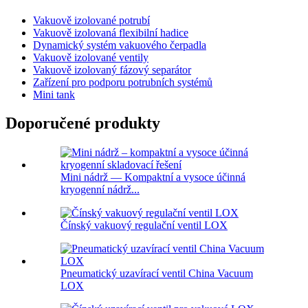
Vakuově izolované potrubí
Vakuově izolovaná flexibilní hadice
Dynamický systém vakuového čerpadla
Vakuově izolované ventily
Vakuově izolovaný fázový separátor
Zařízení pro podporu potrubních systémů
Mini tank
Doporučené produkty
Mini nádrž — Kompaktní a vysoce účinná
kryogenní nádrž...
Čínský vakuový regulační ventil LOX
Pneumatický uzavírací ventil China Vacuum
LOX