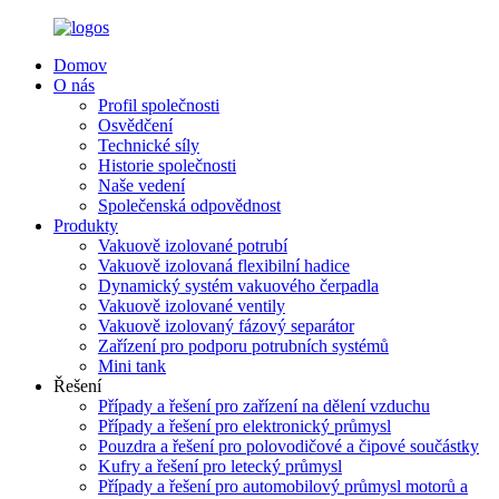
Domov
O nás
Profil společnosti
Osvědčení
Technické síly
Historie společnosti
Naše vedení
Společenská odpovědnost
Produkty
Vakuově izolované potrubí
Vakuově izolovaná flexibilní hadice
Dynamický systém vakuového čerpadla
Vakuově izolované ventily
Vakuově izolovaný fázový separátor
Zařízení pro podporu potrubních systémů
Mini tank
Řešení
Případy a řešení pro zařízení na dělení vzduchu
Případy a řešení pro elektronický průmysl
Pouzdra a řešení pro polovodičové a čipové součástky
Kufry a řešení pro letecký průmysl
Případy a řešení pro automobilový průmysl motorů a