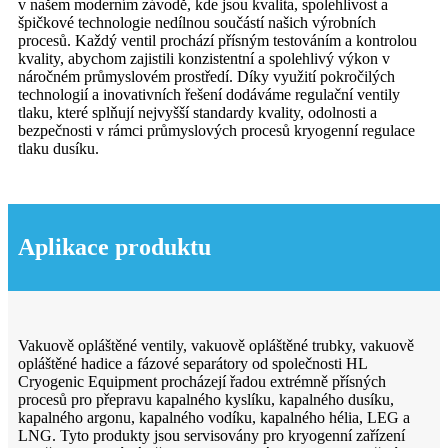
v našem moderním závodě, kde jsou kvalita, spolehlivost a
špičkové technologie nedílnou součástí našich výrobních
procesů. Každý ventil prochází přísným testováním a kontrolou
kvality, abychom zajistili konzistentní a spolehlivý výkon v
náročném průmyslovém prostředí. Díky využití pokročilých
technologií a inovativních řešení dodáváme regulační ventily
tlaku, které splňují nejvyšší standardy kvality, odolnosti a
bezpečnosti v rámci průmyslových procesů kryogenní regulace
tlaku dusíku.
Aplikace produktu
Vakuově opláštěné ventily, vakuově opláštěné trubky, vakuově
opláštěné hadice a fázové separátory od společnosti HL
Cryogenic Equipment procházejí řadou extrémně přísných
procesů pro přepravu kapalného kyslíku, kapalného dusíku,
kapalného argonu, kapalného vodíku, kapalného hélia, LEG a
LNG. Tyto produkty jsou servisovány pro kryogenní zařízení