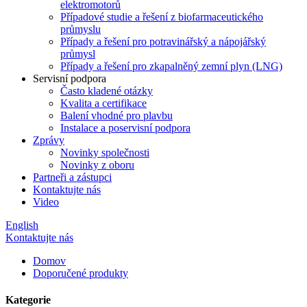
elektromotorů
Případové studie a řešení z biofarmaceutického
průmyslu
Případy a řešení pro potravinářský a nápojářský
průmysl
Případy a řešení pro zkapalněný zemní plyn (LNG)
Servisní podpora
Často kladené otázky
Kvalita a certifikace
Balení vhodné pro plavbu
Instalace a poservisní podpora
Zprávy
Novinky společnosti
Novinky z oboru
Partneři a zástupci
Kontaktujte nás
Video
English
Kontaktujte nás
Domov
Doporučené produkty
Kategorie